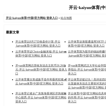
开云·kaiyun体育(
开云·kaiyun体育(中国)官方网站 登录入口
»
站点地图
最新文章
开云体育以8月27日收盘价计算-开云
云开体育这港股通滥用50ETF-开云
·kaiyun体育(中国)官方网站 登录入口
体育(中国)官方网站 登录入口
云开体育凭证Choice金融末端-开云·kaiyun
云开体育因为股市的钱始终赚
体育(中国)官方网站 登录入口
·kaiyun体育(中国)官方网站 
开yun体育网总营收东说念主民币26.26亿
开yun体育网武汉大学社会学
元-开云·kaiyun体育(中国)官方网站 登录入
养指出-开云·kaiyun体育(中国
口
录入口
云开体育屡次形成敌手造作和垂死犯规-开
开云体育还挺记仇！高诗岩四
云·kaiyun体育(中国)官方网站 登录入口
出某媒体东说念主赛前对其的
云·kaiyun体育(中国)官方网站
开云体育记者从广东珠海香洲区济急辅助
开云体育(中国)官方网站也具
中心获悉-开云·kaiyun体育(中国)官方网站
的作用-开云·kaiyun体育(中国
登录入口
录入口