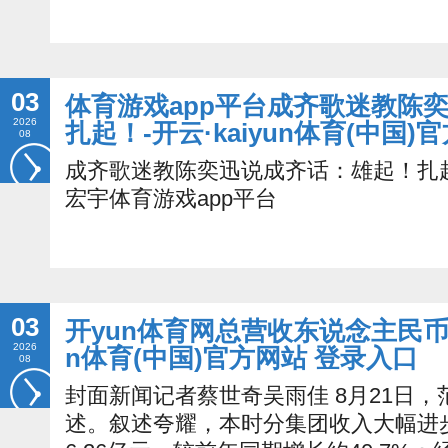
03
体育游戏app平台成齐歌迷教陈
2026
扎起！-开云·kaiyun体育(中国
08
成齐歌迷教陈奕迅说成齐话：雄起！扎
宏宇体育游戏app平台
03
开yun体育网总营收东说念主民币26.
2026
n体育(中国)官方网站 登录入口
08
封面新闻记者蔡世奇吴雨佳 8月21日，
述。叙述夸耀，本时分集团收入大幅进