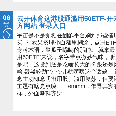
06
云开体育这港股通滥用50ETF-开云·
2026
方网站 登录入口
08
宇宙是不是频频在酬酢平台刷到那些搭
买”？ 效果搭理小白稀里糊涂，点进E
专科术语，脑瓜子嗡嗡的那种。 就拿最
用50ETF”来说，名字带点微妙气味，
是吧，这货到底是吃啥长大的？跟还是风
啥“黢黑较劲”？ 今儿就唠唠这个话题。
念主动辄念叨滥用股、滥用复苏，但要
主题有啥亮点嘛……emmm，倡导其实
样，外面潮鞋齐穿