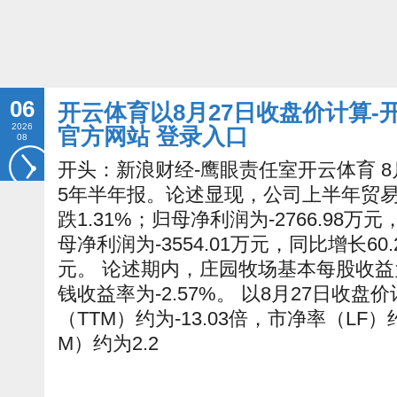
06
开云体育以8月27日收盘价计算-开云
2026
官方网站 登录入口
08
开头：新浪财经-鹰眼责任室开云体育 8
5年半年报。论述显现，公司上半年贸易
跌1.31%；归母净利润为-2766.98万
母净利润为-3554.01万元，同比增长60.
元。 论述期内，庄园牧场基本每股收益为
钱收益率为-2.57%。 以8月27日收
（TTM）约为-13.03倍，市净率（LF）
M）约为2.2