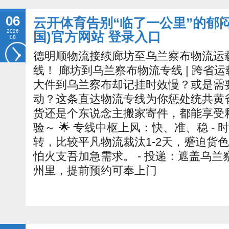
06
云开体育告别“临了一公里”的郁闷-开
2026
国)官方网站 登录入口
08
德明顺物流接续廊坊至乌兰察布物流运
线！ 廊坊到乌兰察布物流专线 | 跨省
大件到乌兰察布却记挂时效慢？或是需
动？这条直达物流专线为你惩处统共黄
货还是个东说念主搬家寄件，都能享受
验～ 🌟 专线中枢上风：快、准、稳 -
转，比较平凡物流裁汰1-2天，蹙迫货
怕火支吾加急需求。 - 投递：遮盖乌
州里，提前预约可奉上门