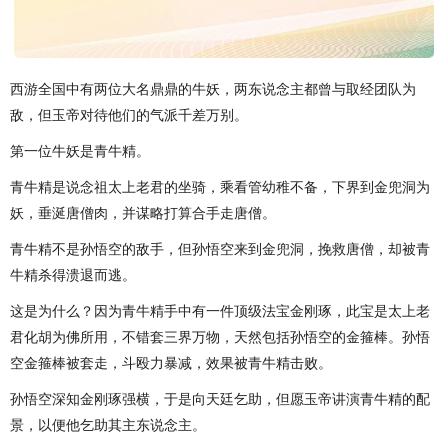
西游全国中有两位大名鼎鼎的牛妖，两东说念主都曾与取经团队为
敌，但玉帝对待他们的气派千差万别。
第一位牛妖是青牛精。
青牛精是说念祖太上老君的坐骑，乘看管幼稚不备，下界到金兜洞为
妖，垂涎唐僧肉，并谋略打算合手走唐僧。
青牛精不是孙悟空的敌手，但孙悟空来到金兜洞，挽救唐僧，却被青
牛精杀得溃退而逃。
这是为什么？因为青牛精手中有一件顶级法宝金刚琢，此宝是太上老
君化胡为佛所用，不错套三界万物，天然包括孙悟空的金箍棒。孙悟
空金箍棒被套走，斗殴力暴减，效果被青牛精击败。
孙悟空深知金刚琢强横，于是向天廷乞助，但愿玉帝讲演青牛精的配
景，以便他乞助其主东说念主。