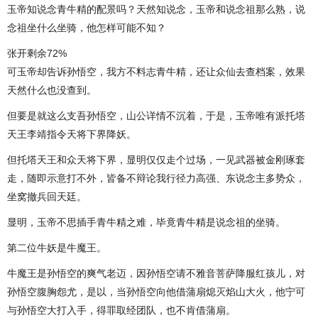
玉帝知说念青牛精的配景吗？天然知说念，玉帝和说念祖那么熟，说
念祖坐什么坐骑，他怎样可能不知？
张开剩余72%
可玉帝却告诉孙悟空，我方不料志青牛精，还让众仙去查档案，效果
天然什么也没查到。
但要是就这么支吾孙悟空，山公详情不沉着，于是，玉帝唯有派托塔
天王李靖指令天将下界降妖。
但托塔天王和众天将下界，显明仅仅走个过场，一见武器被金刚琢套
走，随即示意打不外，皆备不辩论我行径力高强、东说念主多势众，
坐窝撤兵回天廷。
显明，玉帝不思插手青牛精之难，毕竟青牛精是说念祖的坐骑。
第二位牛妖是牛魔王。
牛魔王是孙悟空的爽气老迈，因孙悟空请不雅音菩萨降服红孩儿，对
孙悟空腹胸怨尤，是以，当孙悟空向他借蒲扇熄灭焰山大火，他宁可
与孙悟空大打入手，得罪取经团队，也不肯借蒲扇。