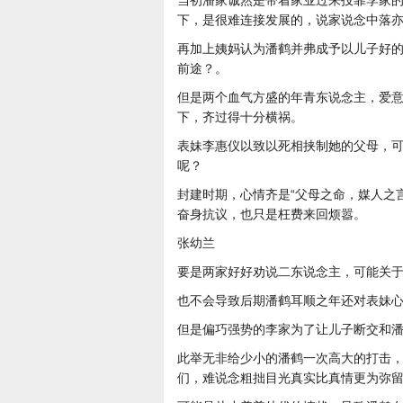
当初潘家诚然是带着家业过来投靠李家
下，是很难连接发展的，说家说念中落
再加上姨妈认为潘鹤并弗成予以儿子好
前途？。
但是两个血气方盛的年青东说念主，爱
下，齐过得十分横祸。
表妹李惠仪以致以死相挟制她的父母，
呢？
封建时期，心情齐是“父母之命，媒人之
奋身抗议，也只是枉费来回烦嚣。
张幼兰
要是两家好好劝说二东说念主，可能关
也不会导致后期潘鹤耳顺之年还对表妹
但是偏巧强势的李家为了让儿子断交和
此举无非给少小的潘鹤一次高大的打击
们，难说念粗拙目光真实比真情更为弥