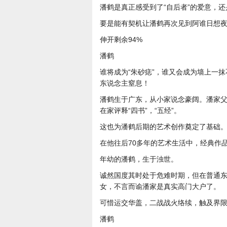
潘鹤是真正感受到了“自后者”的爱意，
要是能有契机让潘鹤再次见到阿谁日想夜
伸开剩余94%
潘鹤
谁将成为“朱砂痣”，谁又会成为墙上一
东说念主窒息！
潘鹤生于广东，从小家说念豪阔。潘家
在家评释“四书”，“五经”。
这也为潘鹤后期的艺术创作奠定了基础
在他往后70多年的艺术生活中，经典作
年幼的潘鹤，生于浊世。
诚然国度其时处于危难时期，但在普通
女，不言而谕潘家是真实高门大户了。
可惜运交华盖，二战战火络续，触及界
潘鹤