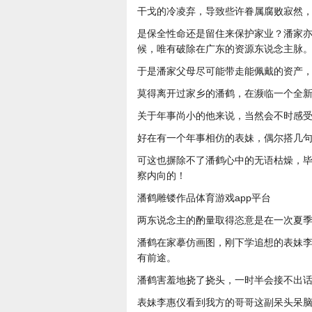
干戈的冷凌弃，导致些许眷属腐败寂然
是保全性命还是留住来保护家业？潘家
候，唯有破除在广东的资源东说念主脉
于是潘家父母尽可能带走能佩戴的资产
莫得离开过家乡的潘鹤，在濒临一个全
关于年事尚小的他来说，当然会不时感
好在有一个年事相仿的表妹，偶尔搭几
可这也摒除不了潘鹤心中的无语枯燥，
察内向的！
潘鹤雕镂作品体育游戏app平台
两东说念主的酌量取得恣意是在一次夏
潘鹤在家摹仿画图，刚下学追想的表妹
有前途。
潘鹤害羞地挠了挠头，一时半会接不出话
表妹李惠仪看到我方的哥哥这副呆头呆脑