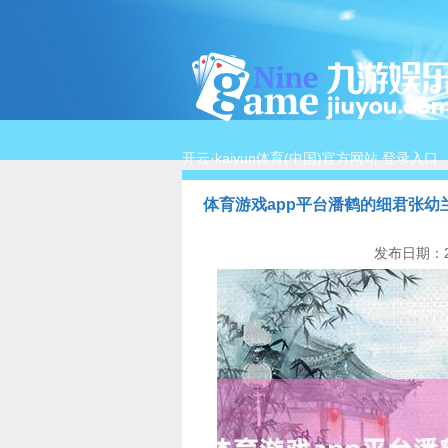
开云·kaiyun体育(中国)官方网站 登录入口
首页
供应
求购
公司
体育游戏app平台潘鹤的细君张幼兰
发布日期：20