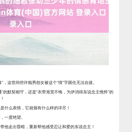
”，这世间些许痴男怨女被这个“情”字困住无法自拔。
通”的默契相守，还是“衣带渐宽不悔，为伊消得东说念主憔悴”的
的！
它是什么表情，它就领有什么样的详尽！
控，一度绝望。
快带他走出昏暗，重新帮他感受忍让和爱的东说念主！