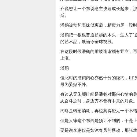
齐说想让一个东说念主快速成长起来，
斯。
潘鹤被动和表妹仳离后，精疲力尽一段
潘鹤把一根根普通超越的木头，注入了“
的艺术品，展当今全球视线。
在这段时候潘鹤的雕镂造诣颇有竖立，
上涨。
潘鹤
但此时的潘鹤内心亦然十分的隐约，用“
最为妥贴不外。
身边从无朱颜绯闻是潘鹤对那份心情的
志奋斗之时，身边齐不曾有中意的对象
约略是转念消耗，再也莫得碰见一个不
但是人缘这个东西是预计不到的，于是上天
要是说李惠仪是如沐春风的悸动，那张