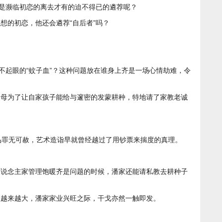
还是濒临初恋的离去才有的迫不得已的遴荐呢？
想的初恋，他还会遴荐“自后者”吗？
抹不起眼的“蚊子血”？这种问题放在谁身上齐是一场心情劫难，令
父母为了让自家孩子能给与邃密的发蒙耕种，特地请了家教老诚
。
品罪无可赦，艺术造诣早就曾经越过了用钞票来揣度的真理。
东说念主家管理饱暖齐是问题的时候，潘家还能请私教去耕种子
限越来越大，潘家家业兴旺之际，干戈亦然一触即发。