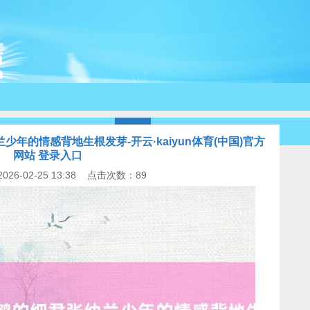
产品
展会
新闻
人才
会员商务室
少年的情感背地生根发芽-开云·kaiyun体育(中国)官方
网站 登录入口
26-02-25 13:38 点击次数：89