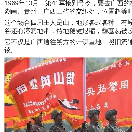
1969年10月，第41军接到号令，要去广西
湖南、贵州、广西三省的交织处，位置超等
这个场合四周王人是山，地形各式各种，有
谷还有溶洞地带，特地稳健退缩，壅塞易被
它不仅是广西通往朔方的计谋重地，照旧流
谈。