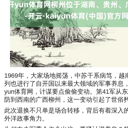
1969年，大家场地摇荡，中苏干系病笃，
列也进行了自开国以来最大领域的军事养息
yun体育网，计谋要点偷偷变动。第41军从
防到西南的广西柳州，这一变动引起了世俗
此次退换不只单是场合转移，背后有着深入
外洋政事角力。