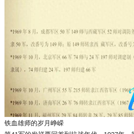
铁血雄师的岁月峥嵘