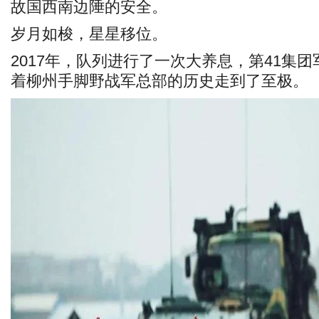
故国西南边陲的安全。
岁月如梭，星星移位。
2017年，队列进行了一次大养息，第41集
着柳州手脚野战军总部的历史走到了至极。