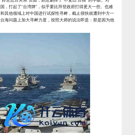
好意思台关系”页面，刻意删掉了“不复旧‘台独’”的字眼。对
国，打起了“台湾牌”，似乎要比拜登政府打得更大一些。也难
意和其他领域上对中国进行试探性寻衅，截止很快就遭到中方一
在台海问题上加大寻衅力度，按照大师的说法即是：那是因为他