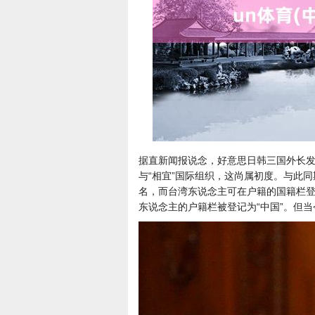
据直新闻报说念，好意思日韩三国外长
与“相宜”国际组织，这尚属初度。与此
名，而台湾东说念主可在户籍的国籍栏登
东说念主的户籍栏被登记为“中国”。但当今