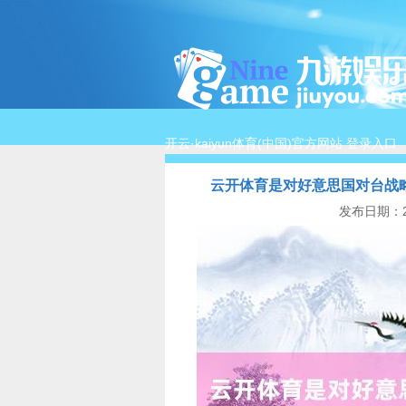
开云·kaiyun体育(中国)官方网站 登录入口
首页
供应
求购
公司
云开体育是对好意思国对台战略的
发布日期：20