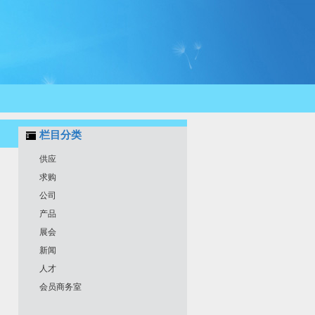
栏目分类
供应
求购
公司
产品
展会
新闻
人才
会员商务室