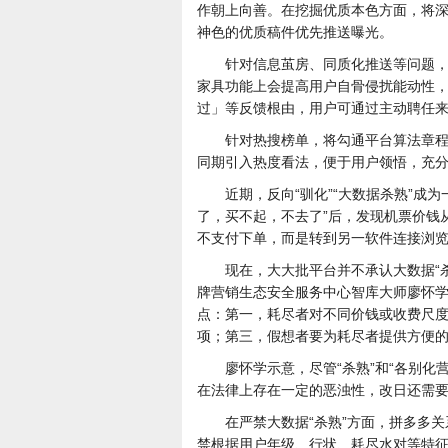
作朝上向善。在挖掘优质本色方面，将深
神色的优质稿件优先推送曝光。
针对信息茧房、同质化推送等问题，B
家具功能上会提高用户自骨侵扰能动性
过」等反馈根由，用户可通过主动聘任
针对热搜榜单，将勾通平台算法章程，
同期引入热度看法，便于用户领悟，充
近期，反向“驯化”“大数据杀熟”成为
了，买不起，不去了”后，发现机票价钱从
不支付下单，而是转到另一软件连接浏
现在，大大批平台并不承认大数据“杀熟
牌营销生态安全服务中心智库大师廖怀学
点：第一，耗尽者对不同价钱或收费尺
项；第三，假想者要为耗尽者提供方便
廖怀学示意，尽管“杀熟”和“各别化营销
在法律上存在一定的恶浊性，改日还需
在严禁大数据“杀熟”方面，拼多多关
禁根据用户年级、行状、耗尽水对等特