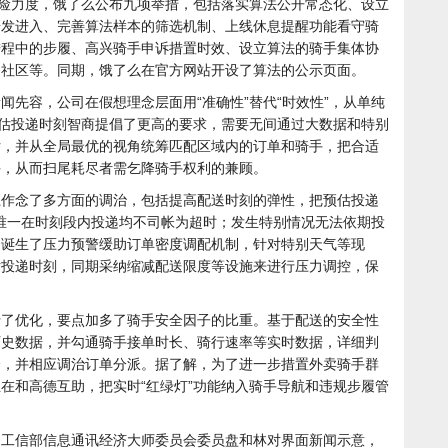
险力度，饿了么公布九项举措，包括落实算法公开常态化、设立
研发进入、完善算法样本的筛选机制、上线休息提醒功能看守骑
进程中的步履、高兴骑手申诉措置时效、设立算法的骑手集体协
日社区等。同期，饿了么在官方网站开设了算法的公示页面。
容，公司在假想理念层面用“准确性”替代“时效性”，从单纯
预估投递时刻智商提倡了更高的要求，需要无间通过大数据和特别
估，并从全局最优的视角统筹匹配区域内的订单和骑手，把合适
手，从而扫尾耗尽者需乞降骑手权利的兼顾。
念了多方面的调治，包括提高配送时刻的弹性，把预估投递
”，唯一在时刻段内投递均不司帐为超时；发生特别情况无法依期投
；诞生了压力预警缓助订单密度调配机制，针对特别天气等现
估投递时刻，同期采纳缩减配送限度等设施来进行压力调控，保
优化，要点加多了骑手安全因子的比重。基于配送的安全性
历史数据，并勾通骑手接单时长、骑行速率等实时数据，详细判
个，并相应调治订单分派。据了解，为了进一步措置外卖骑手群
在和高德互助，把实时“红绿灯”功能纳入骑手导航和违规步履管
信部信息通讯经济大师委员会委员盘和林对界面新闻示意，