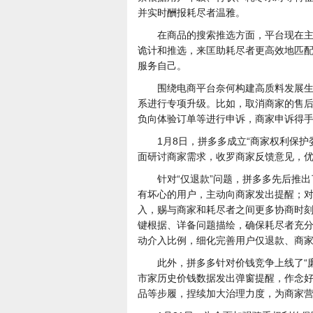
并实时酬报耗尽者温雅。
在商品的搜索推选方面，平台现在主要
诡计和推选，来匡助耗尽者更高效地匹
服务自己。
围绕电商平台奈何构建高质料发展生态等
系进行专项升级。比如，取消商家的售
负向体验订单等进行申诉，商家申诉得
1月8日，拼多多成立“商家权利保护
面研讨商家需求，收罗商家反馈意见，
针对“仅退款”问题，拼多多先后推出
有坏心的用户，主动向商家发出提醒；
入，赐与商家和耗尽者之间更多协商时
键根据、详备问题描绘，确保耗尽者充
动介入比例，细化完善用户仅退款、商
此外，拼多多针对价钱竞争上线了“廉
市家历史价钱数据发出弹窗提醒，作念
品等步履，捏续加大治理力度，为商家