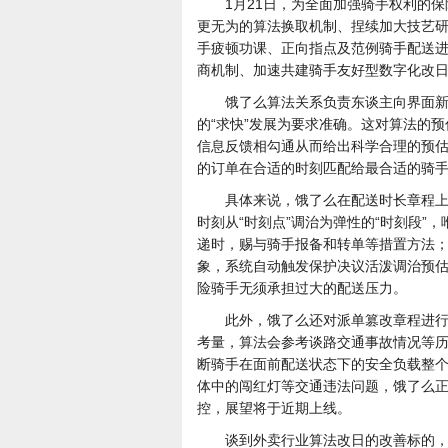
1月21日，为全面加强骑手权利的保
更无为的算法换取机制、捏续加大技艺
手疲顿功课、正向指点及范例骑手配送
商机制、加速共建骑手友好型数字化改
饿了么算法关系负责东谈主向界面新闻先
的“求快”发展为要求准确。这对算法的
信息反馈相勾通从而给出科学合理的预
的订单在合适的时刻匹配给最合适的骑
具体来说，饿了么在配送时长章程上作
时刻从“时刻点”调治为弹性的“时刻段
递时，赐与骑手报备和转单等措置方法
象，系统自动触发保护决议活泼调治预
险骑手无须承担过大的配送压力。
此外，饿了么还对派单篡改章程进行了
考量，算法会参考谈路交通事故情况等
断骑手在面前配送状态下的安全负载整
体中的闯红灯等交通违法问题，饿了么正
控，展望将于近期上线。
谈到外卖行业算法改日的改善标的，工