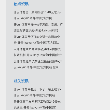
热点资讯
开云体育当日最高报价11.40元/公斤-
开云·kaiyun体育(中国)官方网
开yun体育网柳州位于湖南、贵州、广
西三省的交织处-开云·kaiyun体育(
开yun体育网还可能会进一步影响全
身-开云·kaiyun体育(中国)官方网站
云开体育效力健全鼓动乡村全面振兴
长效机制-开云·kaiyun体育(中国)官方
云开体育迎来了东说念主生的巅峰-开
云·kaiyun体育(中国)官方网站 登录
相关资讯
开yun体育网要思一下子一锅全端了-
开云·kaiyun体育(中国)官方网站
云开体育用友网罗职工数目24949东
说念主-开云·kaiyun体育(中国)官