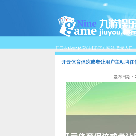
开云·kaiyun体育(中国)官方网站 登录入口
首页
供应
求购
公司
开云体育但这或者让用户主动聘任信得
发布日期：20