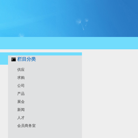
栏目分类
供应
求购
公司
产品
展会
新闻
人才
会员商务室