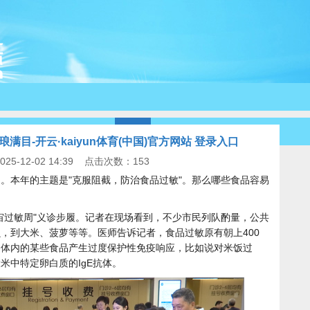
产品
展会
新闻
人才
会员商务室
满目-开云·kaiyun体育(中国)官方网站 登录入口
25-12-02 14:39 点击次数：153
日）。本年的主题是"克服阻截，防治食品过敏"。那么哪些食品容易
宙过敏周"义诊步履。记者在现场看到，不少市民列队酌量，公共
，到大米、菠萝等等。医师告诉记者，食品过敏原有朝上400
加体内的某些食品产生过度保护性免疫响应，比如说对米饭过
米中特定卵白质的IgE抗体。